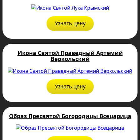
Узнать цену
Икона Святой Праведный Артемий
Веркольский
Узнать цену
Образ Пресвятой Богородицы Всецарица