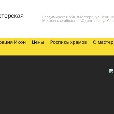
стерская
Владимирская обл, п.Мстера, ул.Ленина,
Московская область, г.Одинцово , ул.Сев
рация Икон
Цены
Роспись храмов
О мастер