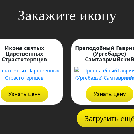
Закажите икону
Икона святых
Преподобный Гаври
Царственных
(Ургебадзе)
Страстотерпцев
Самтавриийски
Узнать цену
Узнать цену
Загрузить ещ