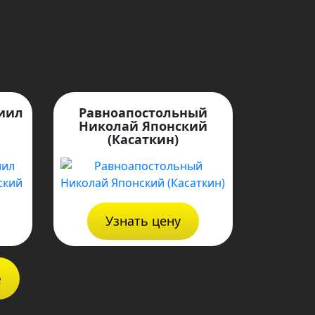
иил
Равноапостольный
Николай Японский
й
(Касаткин)
Узнать цену
ё