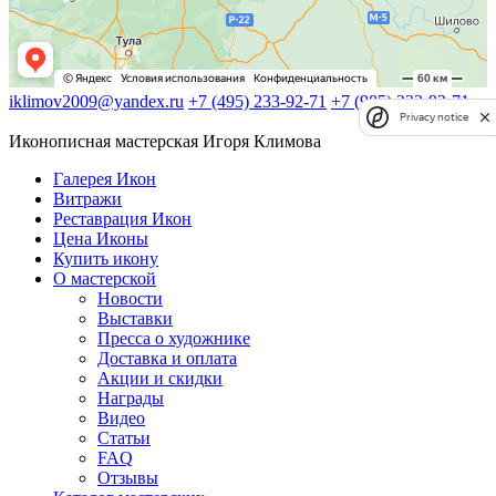
iklimov2009@yandex.ru
+7 (495) 233-92-71
+7 (985) 233-92-71
Privacy notice
Иконописная мастерская Игоря Климова
Галерея Икон
Витражи
Реставрация Икон
Цена Иконы
Купить икону
О мастерской
Новости
Выставки
Пресса о художнике
Доставка и оплата
Акции и скидки
Награды
Видео
Статьи
FAQ
Отзывы