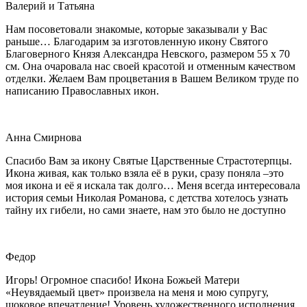
Валерий и Татьяна
Нам посоветовали знакомые, которые заказывали у Вас
раньше… Благодарим за изготовленную икону Святого
Благоверного Князя Александра Невского, размером 55 х 70
см. Она очаровала нас своей красотой и отменным качеством
отделки. Желаем Вам процветания в Вашем Великом труде по
написанию Православных икон.
Анна Смирнова
Спасибо Вам за икону Святые Царственные Страстотерпцы.
Икона живая, как только взяла её в руки, сразу поняла –это
моя икона и её я искала так долго… Меня всегда интересовала
история семьи Николая Романова, с детства хотелось узнать
тайну их гибели, но сами знаете, нам это было не доступно
Федор
Игорь! Огромное спасибо! Икона Божьей Матери
«Неувядаемый цвет» произвела на меня и мою супругу,
шоковое впечатление! Уровень художественного исполнения