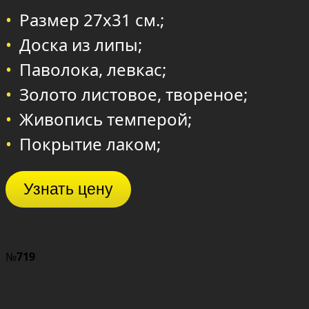
Размер 27х31 см.;
Доска из липы;
Паволока, левкас;
Золото листовое, твореное;
Живопись темперой;
Покрытие лаком;
Узнать цену
№
719