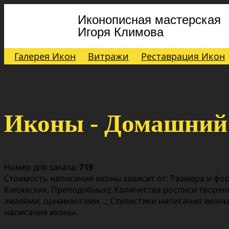
Иконописная мастерская
Игоря Климова
Галерея Икон
Витражи
Реставрация Икон
Иконы - Домашний
Номер для заказа:
719
Стоимость написания иконы зависит от: Размера и фор
Княжеских, Преподобных); Количества росписи творен
эмалями, орнаментами…; Стилистики написания иконы;
написания иконы.