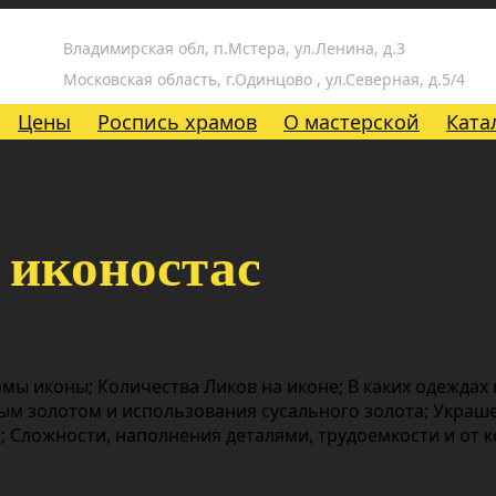
Владимирская обл, п.Мстера, ул.Ленина, д.3
Московская область, г.Одинцово , ул.Северная, д.5/4
Цены
Роспись храмов
О мастерской
Ката
 иконостас
мы иконы; Количества Ликов на иконе; В каких одеждах
ым золотом и использования сусального золота; Украш
 Сложности, наполнения деталями, трудоемкости и от 