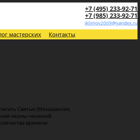
+7 (495) 233-92-71
+7 (985) 233-92-71
iklimov2009@yandex.ru
лог мастерских
Контакты
 писать Святых (Монашеских,
ения иконы чеканкой,
количества времени