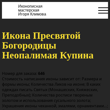
Иконописная
мастерская
Игоря Климова
Икона Пресвятой
Богородицы
Неопалимая Купина
Номер для заказа:
646
Стоимость написания иконы зависит от: Размера и
формы иконы; Количества Ликов на иконе; В каких
одеждах писать Святых (Монашеских, Княжеских,
Преподобных); Количества росписи твореным
золотом и использования сусального золота;
Украшения иконы чеканкой, эмалями, орнаментами…;