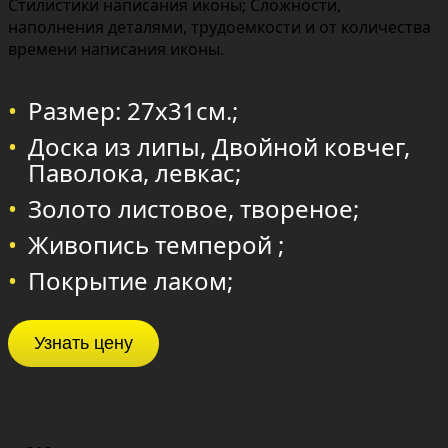
Стилистики написания иконы; Сложности,
наполнения деталями, трудоемкости и от количества
времени написания иконы.
Размер: 27х31см.;
Доска из липы, Двойной ковчег,
Паволока, левкас;
Золото листовое, твореное;
Живопись темперой ;
Покрытие лаком;
Узнать цену